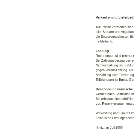
Verkaufs- und Lieferbe
Alle Preise verstehen sich
aller Steuern und Abgaben
die Entsorgungskosten für
freibleibend.
Zahlung
Rechnungen sind prompt n
Bei Zahlungsverzug verre
Nichteinhaltung der Zahlu
gegen Vorauszahlung. Die g
Bezahlung aller Forderun
Erfüllungsort ist Illmitz. 
Reservierungswünsche
werden nach Bestelldatum g
Sie erhalten eine schriftl
vor, Reservierungen ents
Verkostung und Einkauf im
keine fixen Öffnungszeiten
Illmitz, im Juli 2006